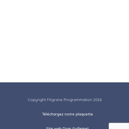
d’intervenir pour accompagner l’équipe dans
sa montée en compétences sur les volets qui lui
sont propres. Sans oublier son légendaire
flegme qui lui permet de relativiser et mettre à
distance les problèmes réputés insurmontables
qui surviennent inévitablement dans toute
opération.
Copyright Filigrane Programmation 2026
Téléchargez notre plaquette
Site web Dom Guillemet